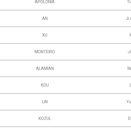
APOLONIA
T
AN
Ji
XU
MONTEIRO
J
ALAMIAN
N
KOU
LIN
Yu
KOZUL
D