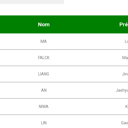
Nom
Pr
MA
L
FALCK
Ma
LIANG
Ji
AN
Jaehy
NIWA
K
LIN
Ga