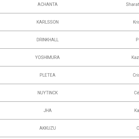
ACHANTA
Shara
KARLSSON
Kri
DRINKHALL
P
YOSHIMURA
Kaz
PLETEA
Cri
NUYTINCK
Cé
JHA
K
AKKUZU
C