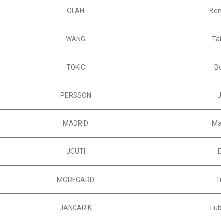
OLAH
Be
WANG
Ta
TOKIC
B
PERSSON
MADRID
Ma
JOUTI
E
MOREGARD
T
JANCARIK
Lu