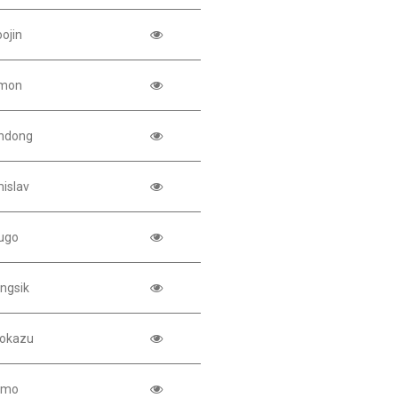
ojin
mon
ndong
islav
ugo
ngsik
okazu
imo