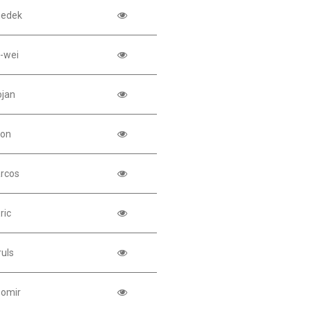
nedek
i-wei
ojan
Jon
rcos
ric
ruls
bomir