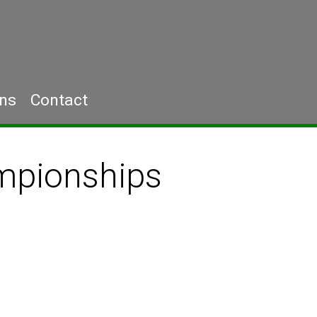
ons
Contact
mpionships