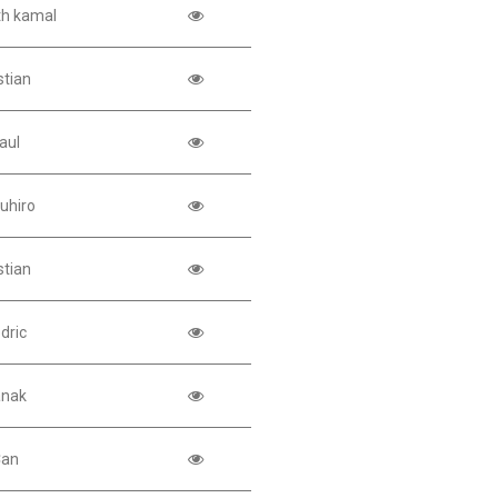
th kamal
stian
aul
uhiro
stian
dric
anak
an