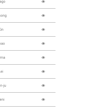
iago
 song
Xin
oao
ima
Lei
n-ju
eni