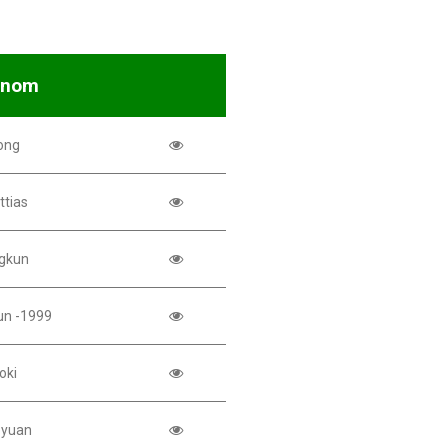
énom
ong
ttias
ngkun
un -1999
oki
oyuan