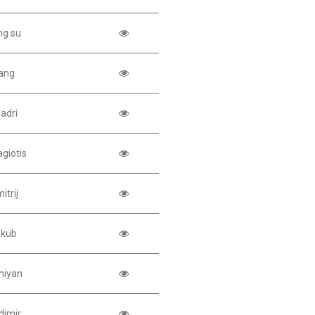
ng su
ang
adri
giotis
itrij
akub
hiyan
dimir