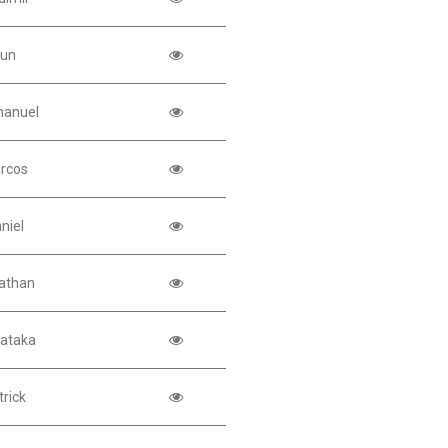
Jun
anuel
rcos
niel
athan
ataka
trick