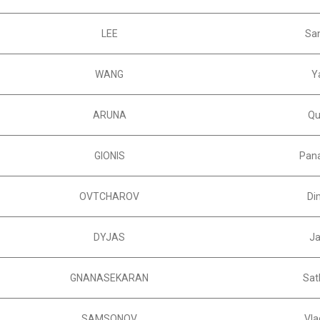
LEE
Sa
WANG
Y
ARUNA
Qu
GIONIS
Pana
OVTCHAROV
Dim
DYJAS
J
GNANASEKARAN
Sat
SAMSONOV
Vla