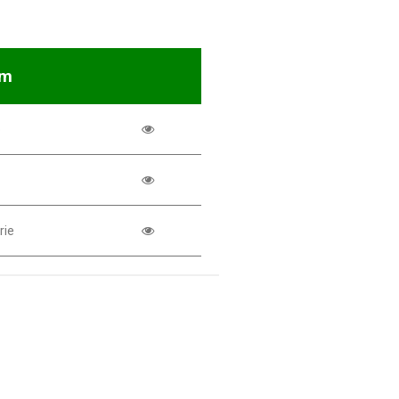
om
o
rie