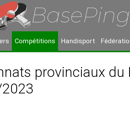
ers
Compétitions
Handisport
Fédérati
ats provinciaux du 
/2023