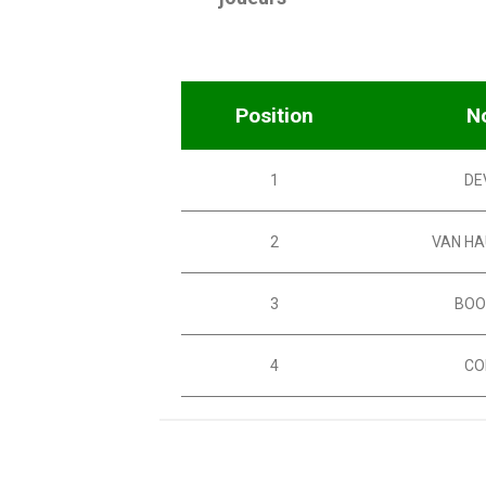
Position
N
1
DE
2
VAN H
3
BOO
4
CO