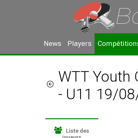
News
Players
Compétition
WTT Youth 
- U11 19/0
Liste des
joueurs