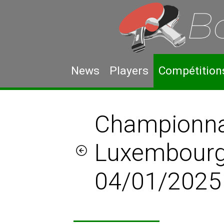
News
Players
Compétition
Championnat
Luxembourg
04/01/2025