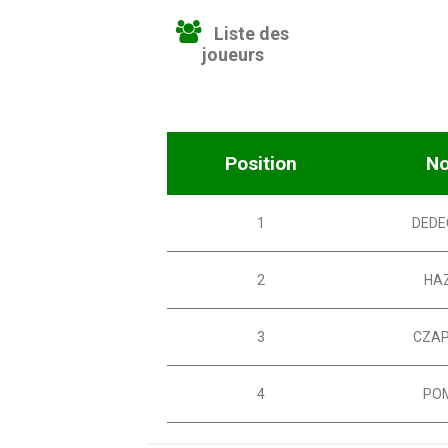
Liste des
joueurs
Position
N
1
DEDE
2
HA
3
CZAP
4
POM