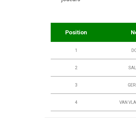
Position
N
1
D
2
SA
3
GER
4
VAN VL