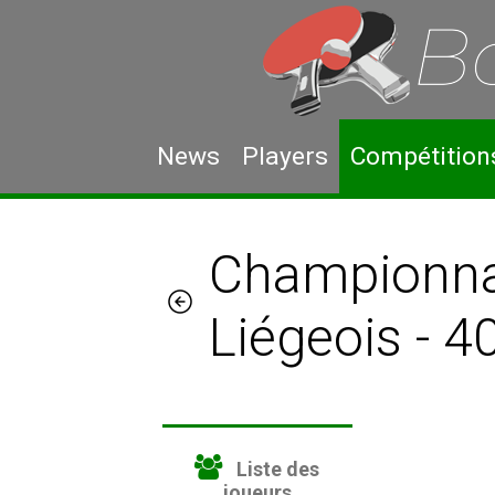
News
Players
Compétition
Championna
Liégeois - 
Liste des
joueurs