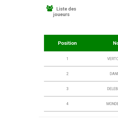
Liste des
joueurs
Position
N
1
VERT
2
DAN
3
DELE
4
MOND