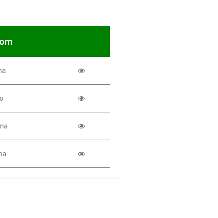
nom
ha
io
ina
na