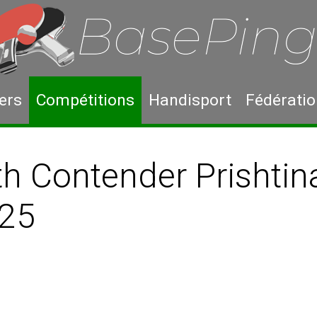
ers
Compétitions
Handisport
Fédérati
 Contender Prishtin
25