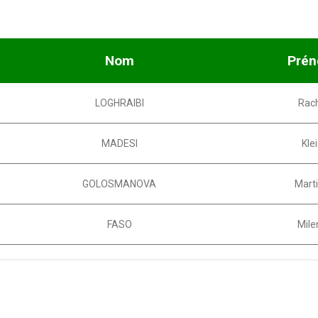
Nom
Pré
LOGHRAIBI
Rac
MADESI
Kle
GOLOSMANOVA
Mart
FASO
Mile