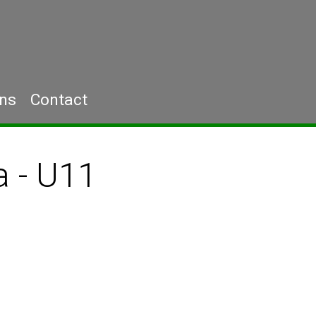
ons
Contact
a - U11