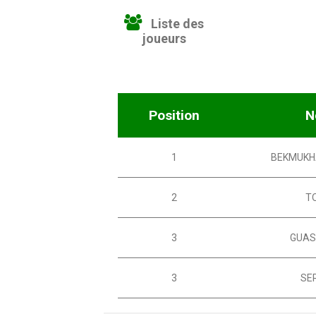
Liste des
joueurs
Position
N
1
BEKMUK
2
T
3
GUA
3
SE