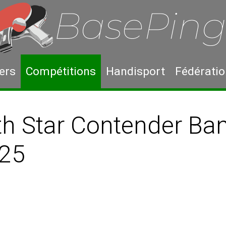
ers
Compétitions
Handisport
Fédérati
h Star Contender Ban
25