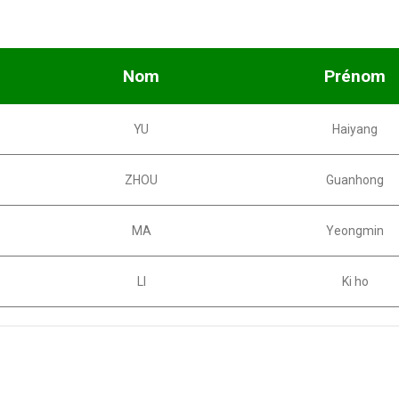
Nom
Prénom
YU
Haiyang
ZHOU
Guanhong
MA
Yeongmin
LI
Ki ho