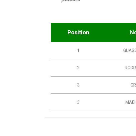
Position
N
1
GUAS
2
RODR
3
CR
3
MAE