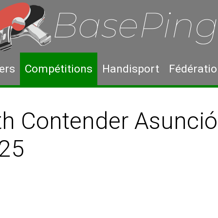
ers
Compétitions
Handisport
Fédérati
h Contender Asunció
25