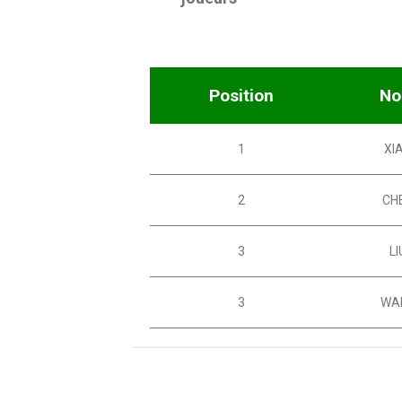
Position
N
1
XI
2
CH
3
LI
3
WA