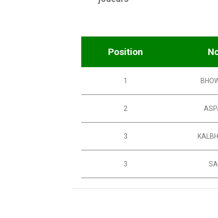
Position
N
1
BHOW
2
ASP
3
KALBH
3
SA