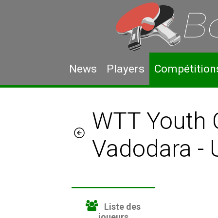
News
Players
Compétition
WTT Youth 
Vadodara -
Liste des
joueurs