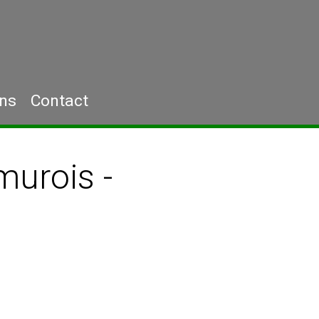
ons
Contact
urois -