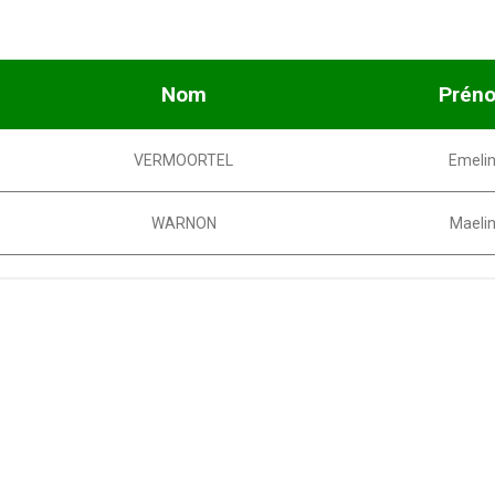
Nom
Prén
VERMOORTEL
Emeli
WARNON
Maeli