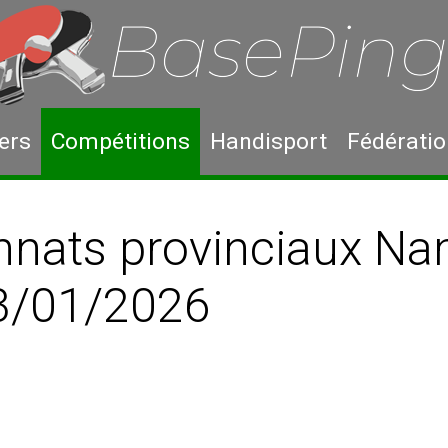
ers
Compétitions
Handisport
Fédérati
nats provinciaux Nam
3/01/2026