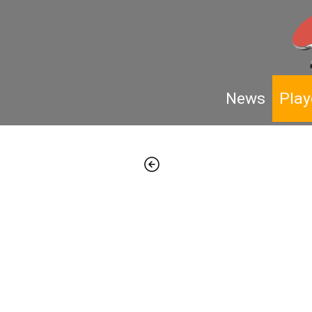
News
Play