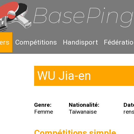
ers
Compétitions
Handisport
Fédérati
WU Jia-en
Genre:
Nationalité:
Dat
Femme
Taïwanaise
ren
Compétitions simple