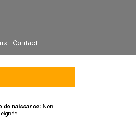
ons
Contact
e de naissance:
Non
seignée