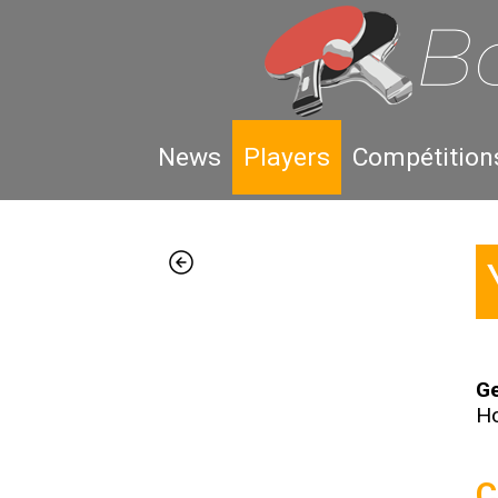
News
Players
Compétition
Ge
H
C