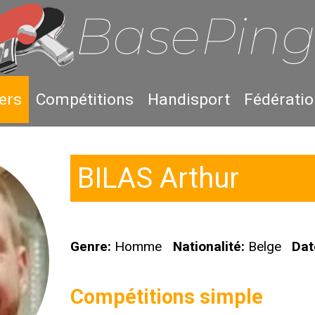
ers
Compétitions
Handisport
Fédérati
BILAS Arthur
Genre:
Homme
Nationalité:
Belge
Dat
Compétitions simple