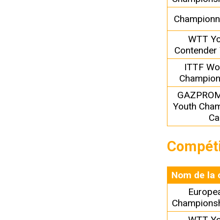
Championn
WTT Yo
Contender 
ITTF Wo
Champion
GAZPROM
Youth Cham
Ca
Compéti
Nom de la 
Europe
Championsh
WTT Yo