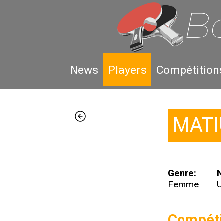
News
Players
Compétition
MATI
Genre:
N
Femme
U
Compéti