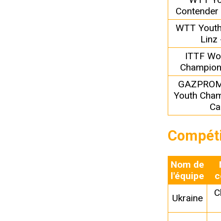
Contender
WTT Youth
Linz
ITTF Wo
Champion
GAZPROM
Youth Cham
Ca
Compéti
Nom de
l'équipe
c
C
Ukraine