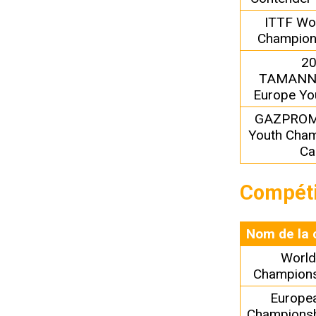
ITTF Wo
Champion
2
TAMANN
Europe Yo
GAZPROM
Youth Cham
Ca
Compéti
Nom de la 
World
Champions
Europe
Championsh