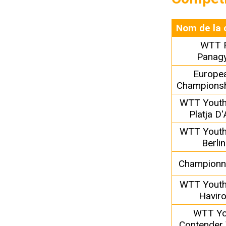
Nom de la 
WTT 
Panagy
Europe
Championsh
WTT Youth
Platja D
WTT Youth
Berli
Championn
WTT Youth
Havir
WTT Yo
Contender 