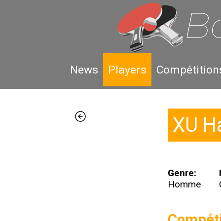
News
Players
Compétition
XU H
Genre:
Homme
Compéti