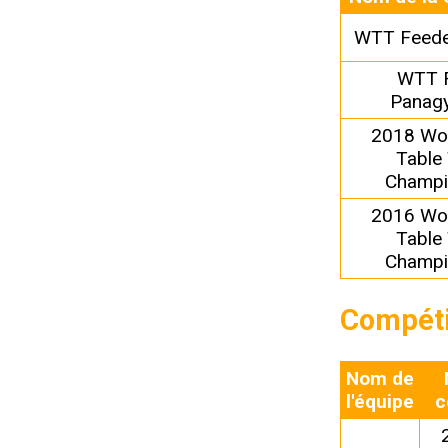
WTT Feede
WTT 
Panagy
2018 Wor
Table
Champi
2016 Wor
Table
Champi
Compéti
Nom de
l'équipe
c