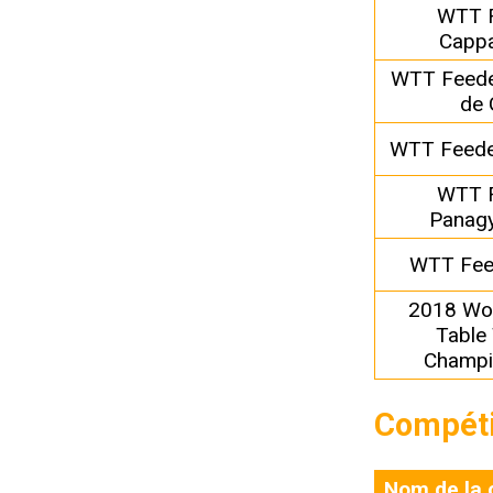
WTT 
Capp
WTT Feede
de 
WTT Feede
WTT 
Panagy
WTT Fee
2018 Wor
Table
Champi
Compéti
Nom de la 