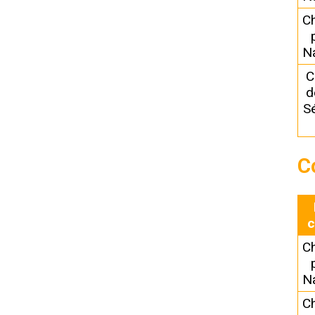
C
N
C
d
Sé
C
c
C
N
C