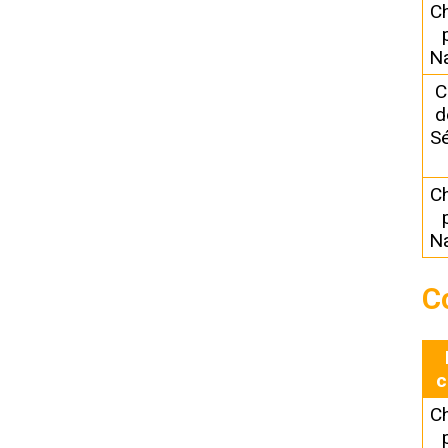
C
N
C
d
Sé
C
N
C
c
C