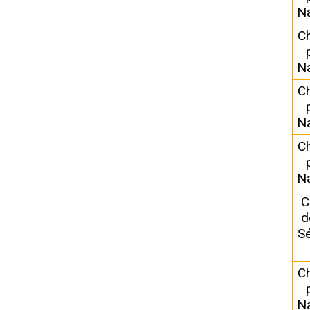
N
C
N
C
N
C
N
C
d
Sé
C
N