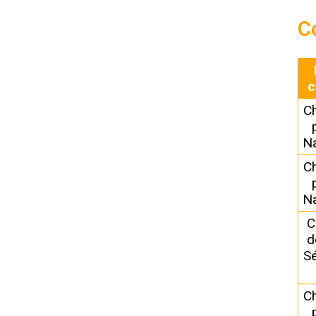
C
c
C
N
C
N
C
d
Sé
C