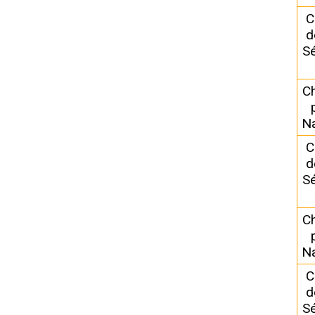
C
d
Sé
C
N
C
d
Sé
C
N
C
d
Sé